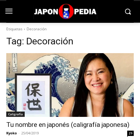
Etiquetas
Decoración
Tag:
Decoración
Caligrafía
Tu nombre en japonés (caligrafía japonesa)
Kyoko
-
25/04/2019
29