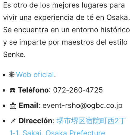
Es otro de los mejores lugares para
vivir una experiencia de té en Osaka.
Se encuentra en un entorno histórico
y se imparte por maestros del estilo
Senke.
🌐
Web oficial
.
☎️
Teléfono
: 072‑260‑4725
📩
Email
: event-rsho@ogbc.co.jp
📌
Dirección
:
堺市堺区宿院町西2丁
1‑1, Sakai, Osaka Prefecture