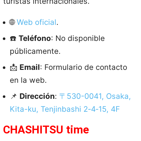
turistas internacionales.
🌐
Web oficial
.
☎️
Teléfono
: No disponible
públicamente.
📩
Email
: Formulario de contacto
en la web.
📌
Dirección
:
〒530-0041, Osaka,
Kita-ku, Tenjinbashi 2‑4‑15, 4F
CHASHITSU time