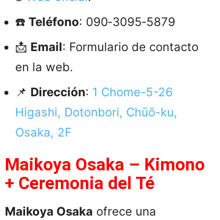
☎️
Teléfono
: 090‑3095‑5879
📩
Email
: Formulario de contacto
en la web.
📌
Dirección
:
1 Chome-5-26
Higashi, Dotonbori, Chūō-ku,
Osaka, 2F
Maikoya Osaka – Kimono
+ Ceremonia del Té
Maikoya Osaka
ofrece una