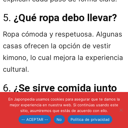
5.
¿Qué ropa debo llevar?
Ropa cómoda y respetuosa. Algunas
casas ofrecen la opción de vestir
kimono, lo cual mejora la experiencia
cultural.
6.
¿Se sirve comida junto
con el té?
En Japonpedia usamos cookies para asegurar que te damos la
mejor experiencia en nuestra web. Si continúas usando este
sitio, asumiremos que estás de acuerdo con ello.
En ceremonias turísticas suele
-- ACEPTAR --
No
Política de privacidad
ofrecerse un dulce japonés llamado