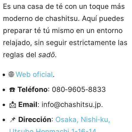
Es una casa de té con un toque más
moderno de chashitsu. Aquí puedes
preparar té tú mismo en un entorno
relajado, sin seguir estrictamente las
reglas del
sadō
.
🌐
Web oficial
.
☎️
Teléfono
: 080‑9605‑8833
📩
Email
: info@chashitsu.jp.
📌
Dirección
:
Osaka, Nishi‑ku,
Utsubo Honmachi 1-16-14