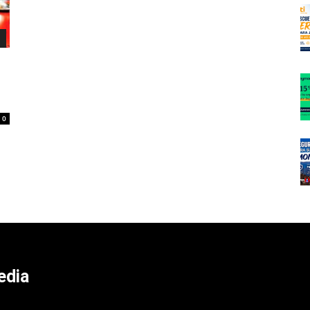
0
edia