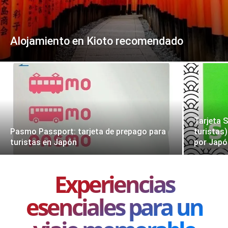
Alojamiento en Kioto recomendado
Tarjeta 
Pasmo Passport: tarjeta de prepago para
turistas)
turistas en Japón
por Jap
Experiencias
esenciales para un