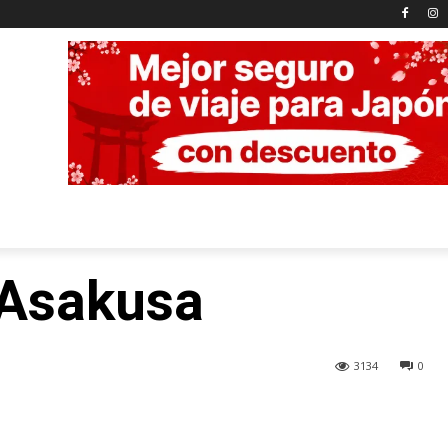
 Asakusa
3134
0