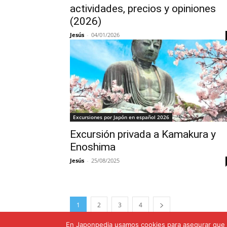
actividades, precios y opiniones
(2026)
Jesús
-
04/01/2026
Excursiones por Japón en español 2026
Excursión privada a Kamakura y
Enoshima
Jesús
-
25/08/2025
1
2
3
4
En Japonpedia usamos cookies para asegurar que t