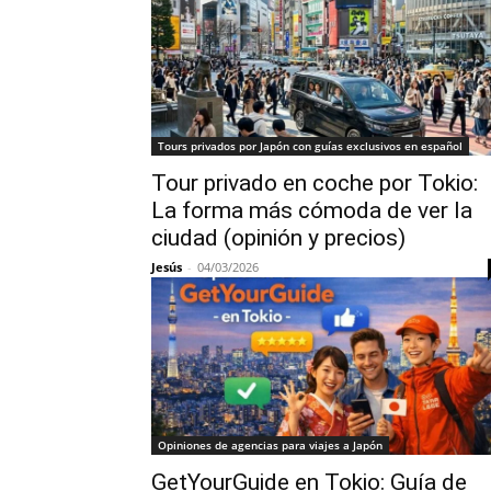
Tours privados por Japón con guías exclusivos en español
Tour privado en coche por Tokio:
La forma más cómoda de ver la
ciudad (opinión y precios)
Jesús
-
04/03/2026
Opiniones de agencias para viajes a Japón
GetYourGuide en Tokio: Guía de