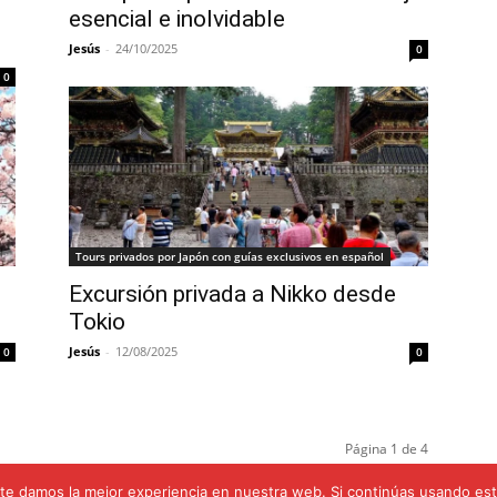
esencial e inolvidable
Jesús
-
24/10/2025
0
0
Tours privados por Japón con guías exclusivos en español
Excursión privada a Nikko desde
Tokio
Jesús
-
12/08/2025
0
0
Página 1 de 4
e damos la mejor experiencia en nuestra web. Si continúas usando este