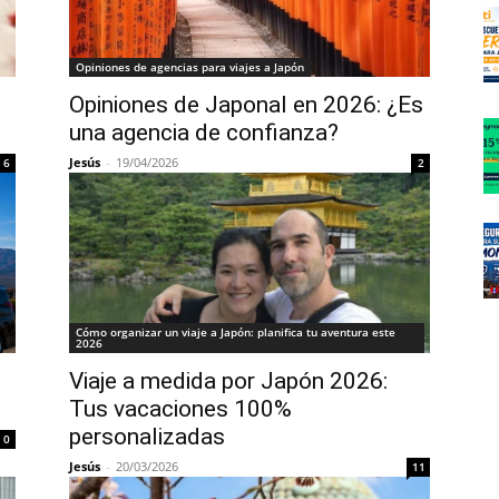
Opiniones de agencias para viajes a Japón
Opiniones de Japonal en 2026: ¿Es
una agencia de confianza?
Jesús
-
19/04/2026
6
2
Cómo organizar un viaje a Japón: planifica tu aventura este
2026
Viaje a medida por Japón 2026:
Tus vacaciones 100%
personalizadas
0
Jesús
-
20/03/2026
11