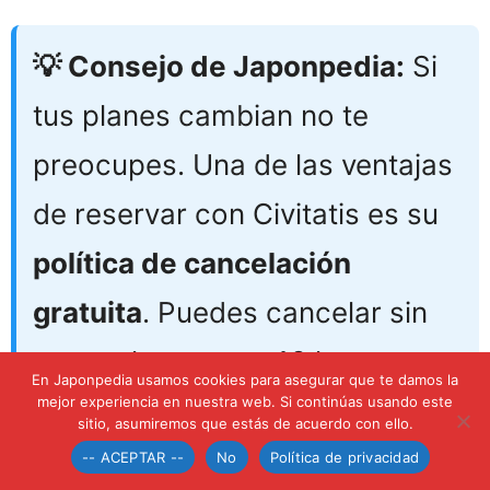
💡 Consejo de Japonpedia:
Si
tus planes cambian no te
preocupes. Una de las ventajas
de reservar con Civitatis es su
política de cancelación
gratuita
. Puedes cancelar sin
costes hasta con 48 horas
En Japonpedia usamos cookies para asegurar que te damos la
mejor experiencia en nuestra web. Si continúas usando este
previas.
sitio, asumiremos que estás de acuerdo con ello.
-- ACEPTAR --
No
Política de privacidad