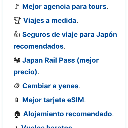
🚩
Mejor agencia para tours
.
🏆
Viajes a medida
.
👍
Seguros de viaje para Japón
recomendados
.
🚂
Japan Rail Pass (mejor
precio)
.
🪙
Cambiar a yenes
.
📱
Mejor tarjeta eSIM
.
🏠
Alojamiento recomendado
.
✈️
Vuelos baratos
.