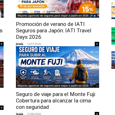
Mejores agencias de seguros para viajar a Japón en 2026
Promoción de verano de IATI
ys
Seguros para Japón: IATI Travel
Days 2026
Jesús
-
12/07/2026
0
0
Mejores agencias de seguros para viajar a Japón en 2026
Seguro de viaje para el Monte Fuji:
Cobertura para alcanzar la cima
con seguridad
0
Jesús
-
12/06/2026
0