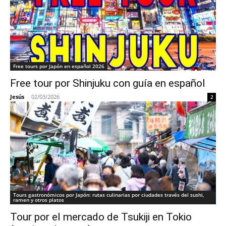
Free tours por Japón en español 2026
Free tour por Shinjuku con guía en español
Jesús
-
02/03/2026
2
Tours gastronómicos por Japón: rutas culinarias por ciudades través del sushi,
ramen y otros platos
Tour por el mercado de Tsukiji en Tokio