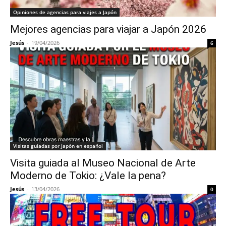
Opiniones de agencias para viajes a Japón
Mejores agencias para viajar a Japón 2026
Jesús
-
19/04/2026
6
Visitas guiadas por Japón en español
Visita guiada al Museo Nacional de Arte
Moderno de Tokio: ¿Vale la pena?
Jesús
-
13/04/2026
0