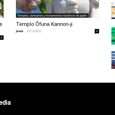
Templos, santuarios y monumentos históricos de Japón
e
Templo Ōfuna Kannon-ji
Jesús
-
22/12/2022
0
0
edia