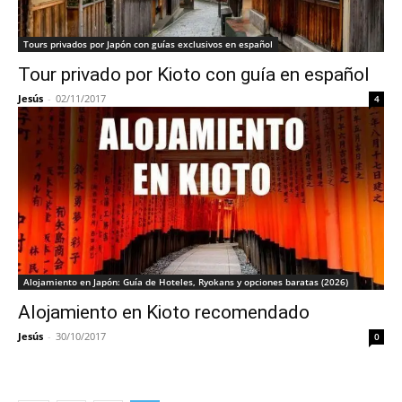
Tours privados por Japón con guías exclusivos en español
Tour privado por Kioto con guía en español
Jesús
-
02/11/2017
4
Alojamiento en Japón: Guía de Hoteles, Ryokans y opciones baratas (2026)
Alojamiento en Kioto recomendado
Jesús
-
30/10/2017
0