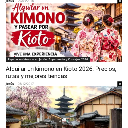
Jesús
-
29/03/2018
0
Alquilar un kimono en Japón: Experiencia y Consejos 2026
Alquilar un kimono en Kioto 2026: Precios,
rutas y mejores tiendas
Jesús
-
05/12/2017
0