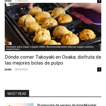
Jesús
-
17/06/2025
0
Consejos para viajar a Japón 2026: Recomendaciones básicas según nuestra
experiencia
Dónde comer Takoyaki en Osaka: disfruta de
las mejores bolas de pulpo
Jesús
-
28/04/2022
0
MOST READ
Promoción de verano de InterMundial