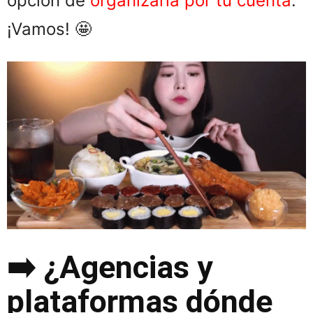
opción de
organizarla por tu cuenta
.
¡Vamos! 🤩
➡️ ¿Agencias y
plataformas dónde