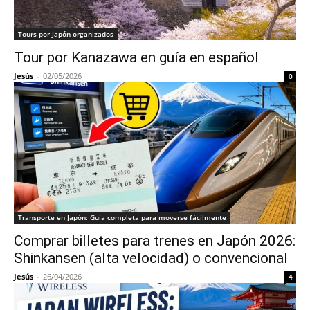
Tours por Japón organizados
Tour por Kanazawa en guía en español
Jesús
-
02/05/2026
0
Transporte en Japón: Guía completa para moverse fácilmente
Comprar billetes para trenes en Japón 2026:
Shinkansen (alta velocidad) o convencional
Jesús
-
26/04/2026
4