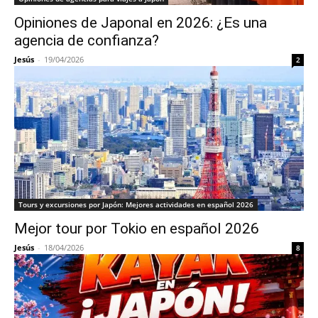
Opiniones de Japonal en 2026: ¿Es una
agencia de confianza?
Jesús
-
19/04/2026
2
Tours y excursiones por Japón: Mejores actividades en español 2026
Mejor tour por Tokio en español 2026
Jesús
-
18/04/2026
8