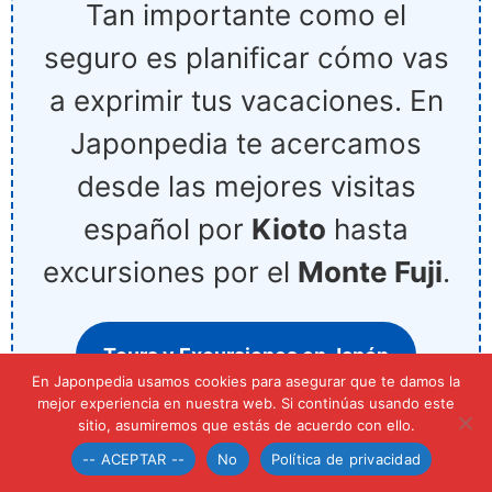
Tan importante como el
seguro es planificar cómo vas
a exprimir tus vacaciones. En
Japonpedia te acercamos
desde las mejores visitas
español por
Kioto
hasta
excursiones por el
Monte Fuji
.
Tours y Excursiones en Japón
En Japonpedia usamos cookies para asegurar que te damos la
mejor experiencia en nuestra web. Si continúas usando este
sitio, asumiremos que estás de acuerdo con ello.
➡️ Opciones según tu
-- ACEPTAR --
No
Política de privacidad