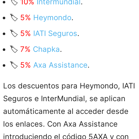
🏷️
10%
Intermundial
.
🏷️
5%
Heymondo
.
🏷️
5%
IATI Seguros
.
🏷️
7%
Chapka
.
🏷️
5%
Axa Assistance
.
Los descuentos para Heymondo, IATI
Seguros e InterMundial, se aplican
automáticamente al acceder desde
los enlaces. Con Axa Assistance
introduciendo el código 5AXA y con