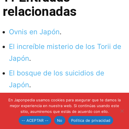
relacionadas
Ovnis en Japón
.
El increíble misterio de los Torii de
Japón
.
El bosque de los suicidios de
Japón
.
La piedra asesina de Japón
.
En Japonpedia usamos cookies para asegurar que te damos la
mejor experiencia en nuestra web. Si continúas usando este
sitio, asumiremos que estás de acuerdo con ello.
5/5 - (1 voto)
-- ACEPTAR --
No
Política de privacidad