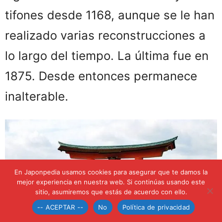
tifones desde 1168, aunque se le han
realizado varias reconstrucciones a
lo largo del tiempo. La última fue en
1875. Desde entonces permanece
inalterable.
En Japonpedia usamos cookies para asegurar que te damos la
mejor experiencia en nuestra web. Si continúas usando este
sitio, asumiremos que estás de acuerdo con ello.
-- ACEPTAR --
No
Política de privacidad