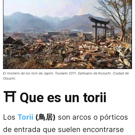
El misterio de los torii de Japón. Tsunami 2011. Santuario de Kozuchi. Ciudad de
Otsuchi.
⛩️ Que es un torii
Los
Torii
(
鳥居
)
son arcos o pórticos
de entrada que suelen encontrarse