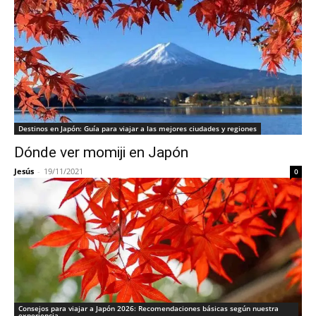
Destinos en Japón: Guía para viajar a las mejores ciudades y regiones
Dónde ver momiji en Japón
Jesús
-
19/11/2021
0
Consejos para viajar a Japón 2026: Recomendaciones básicas según nuestra
experiencia