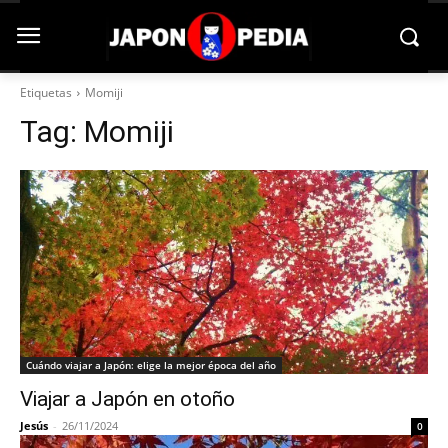
Etiquetas
Momiji
Tag:
Momiji
Cuándo viajar a Japón: elige la mejor época del año
Viajar a Japón en otoño
Jesús
-
26/11/2024
0