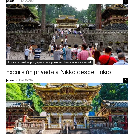
Jesús
-
01/02/2026
0
Tours privados por Japón con guías exclusivos en español
Excursión privada a Nikko desde Tokio
Jesús
-
12/08/2025
0