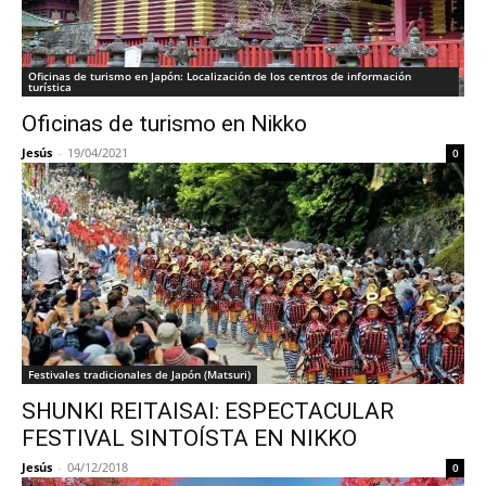
Oficinas de turismo en Japón: Localización de los centros de información
turística
Oficinas de turismo en Nikko
Jesús
-
19/04/2021
0
Festivales tradicionales de Japón (Matsuri)
SHUNKI REITAISAI: ESPECTACULAR
FESTIVAL SINTOÍSTA EN NIKKO
Jesús
-
04/12/2018
0