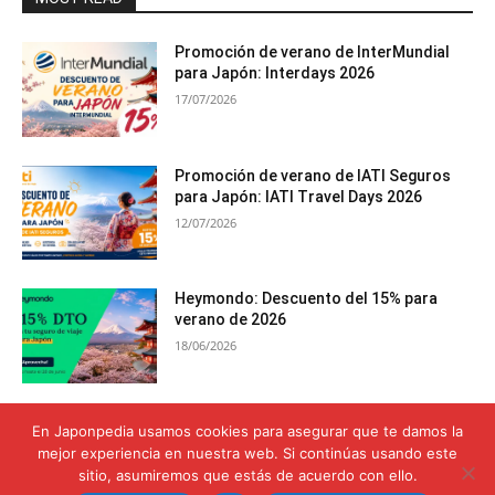
Promoción de verano de InterMundial
para Japón: Interdays 2026
17/07/2026
Promoción de verano de IATI Seguros
para Japón: IATI Travel Days 2026
12/07/2026
Heymondo: Descuento del 15% para
verano de 2026
18/06/2026
Seguro de viaje para el Monte Fuji:
En Japonpedia usamos cookies para asegurar que te damos la
Cobertura para alcanzar la cima con
mejor experiencia en nuestra web. Si continúas usando este
seguridad
sitio, asumiremos que estás de acuerdo con ello.
12/06/2026