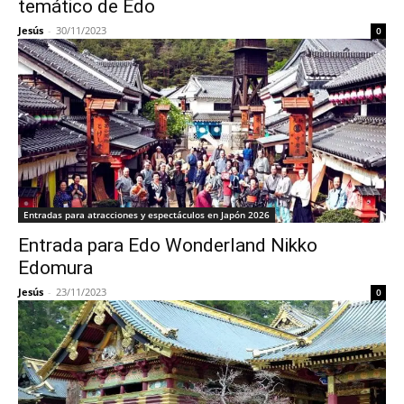
temático de Edo
Jesús
-
30/11/2023
0
Entradas para atracciones y espectáculos en Japón 2026
Entrada para Edo Wonderland Nikko
Edomura
Jesús
-
23/11/2023
0