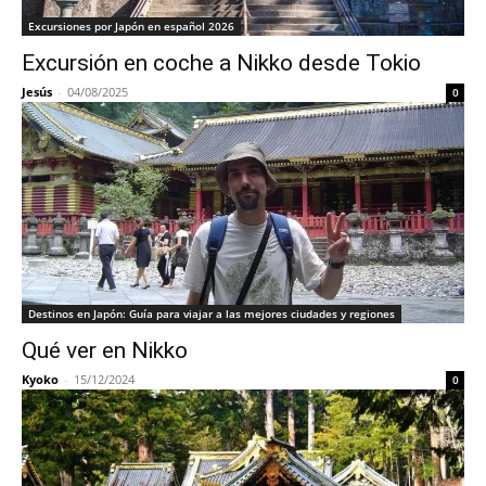
Excursiones por Japón en español 2026
Excursión en coche a Nikko desde Tokio
Jesús
-
04/08/2025
0
Destinos en Japón: Guía para viajar a las mejores ciudades y regiones
Qué ver en Nikko
Kyoko
-
15/12/2024
0