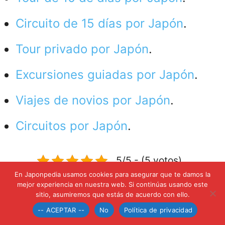
Circuito de 15 días por Japón
.
Tour privado por Japón
.
Excursiones guiadas por Japón
.
Viajes de novios por Japón
.
Circuitos por Japón
.
5/5 - (5 votos)
En Japonpedia usamos cookies para asegurar que te damos la
Índice
[
Mostrar
]
mejor experiencia en nuestra web. Si continúas usando este
sitio, asumiremos que estás de acuerdo con ello.
-- ACEPTAR --
No
Política de privacidad