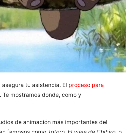
 asegura tu asistencia. El
proceso para
ón. Te mostramos donde, como y
udios de animación más importantes del
 tan famosos como
Totoro
,
El viaje de Chihiro
, o