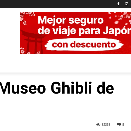
 Museo Ghibli de
32333
5