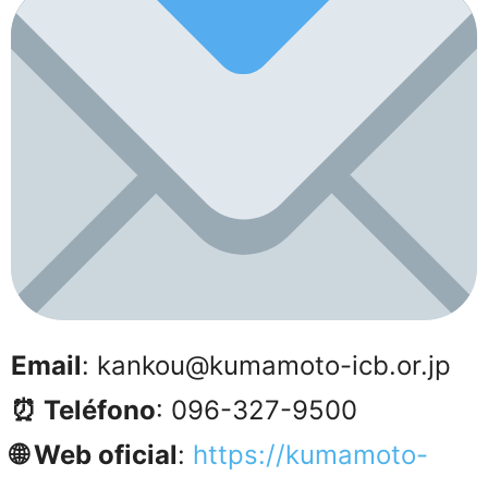
Email
: kankou@kumamoto-icb.or.jp
⏰ Teléfono
: 096-327-9500
🌐 Web oficial
:
https://kumamoto-