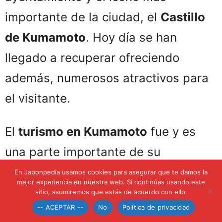
importante de la ciudad, el
Castillo
de Kumamoto
. Hoy día se han
llegado a recuperar ofreciendo
además, numerosos atractivos para
el visitante.
El
turismo en Kumamoto
fue y es
una parte importante de su
economía. Está impulsado por sus
En Japonpedia usamos cookies para asegurar que te damos la
mejor experiencia en nuestra web. Si continúas usando este
aguas termales, gastronomía,
sitio, asumiremos que estás de acuerdo con ello.
-- ACEPTAR --
No
Política de privacidad
espacios naturales incluyendo el