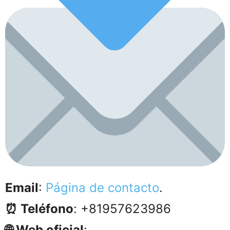
Email
:
Página de contacto
.
⏰ Teléfono
: +81957623986
🌐 Web oficial
: