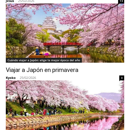
Jesús
-
25/02/2026
13
Cuándo viajar a Japón: elige la mejor época del año
Viajar a Japón en primavera
Kyoko
-
25/02/2026
0