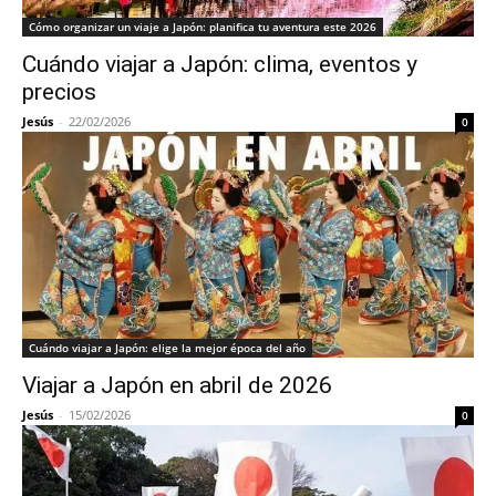
Cómo organizar un viaje a Japón: planifica tu aventura este 2026
Cuándo viajar a Japón: clima, eventos y
precios
Jesús
-
22/02/2026
0
Cuándo viajar a Japón: elige la mejor época del año
Viajar a Japón en abril de 2026
Jesús
-
15/02/2026
0