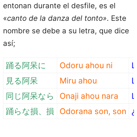
entonan durante el desfile, es el
«
canto de la danza del tonto»
. Este
nombre se debe a su letra, que dice
así;
踊る阿呆に
Odoru ahou ni
L
見る阿呆
Miru ahou
L
同じ阿呆なら
Onaji ahou nara
L
踊らな損、損
Odorana son, son
¿