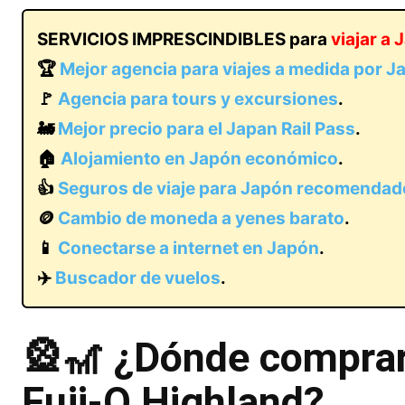
SERVICIOS IMPRESCINDIBLES para
viajar a
🏆
Mejor agencia para viajes a medida por J
🚩
Agencia para tours y excursiones
.
🚂
Mejor precio para el Japan Rail Pass
.
🏠
Alojamiento en Japón económico
.
👍
Seguros de viaje para Japón recomendad
🪙
Cambio de moneda a yenes barato
.
📱
Conectarse a internet en Japón
.
✈️
Buscador de vuelos
.
🎡🎢 ¿Dónde comprar
Fuji-Q Highland?