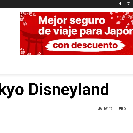
kyo Disneyland
16117
0