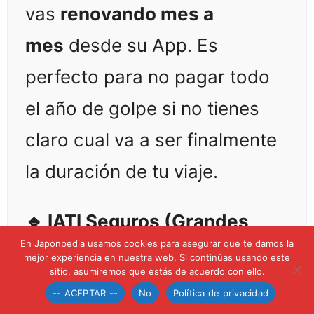
vas
renovando mes a
mes
desde su App. Es
perfecto para no pagar todo
el año de golpe si no tienes
claro cual va a ser finalmente
la duración de tu viaje.
🔹 IATI Seguros (Grandes
En Japonpedia usamos cookies para asegurar que te damos la
Viajeros):
Aquí no hay líos de
mejor experiencia en nuestra web. Si continúas usando este
sitio, asumiremos que estás de acuerdo con ello.
extensiones. Debes contratar
-- ACEPTAR --
No
Política de privacidad