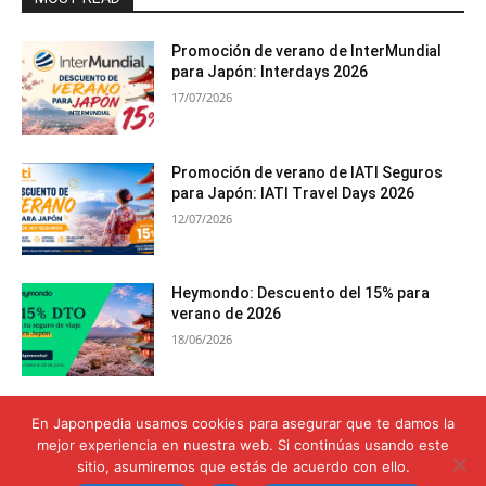
Promoción de verano de InterMundial
para Japón: Interdays 2026
17/07/2026
Promoción de verano de IATI Seguros
para Japón: IATI Travel Days 2026
12/07/2026
Heymondo: Descuento del 15% para
verano de 2026
18/06/2026
Seguro de viaje para el Monte Fuji:
En Japonpedia usamos cookies para asegurar que te damos la
Cobertura para alcanzar la cima con
mejor experiencia en nuestra web. Si continúas usando este
seguridad
sitio, asumiremos que estás de acuerdo con ello.
12/06/2026