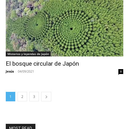
Misterios y leyendas de Japón
El bosque circular de Japón
Jesús
-
04/09/2021
0
1
2
3
MOST READ