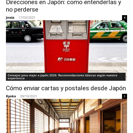
Direcciones en Japón: como entenderlas y
no perderse
Jesús
-
17/03/2025
4
Consejos para viajar a Japón 2026: Recomendaciones básicas según nuestra
experiencia
Cómo enviar cartas y postales desde Japón
Kyoko
-
09/10/2023
1