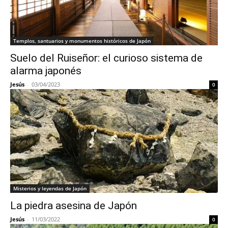
Templos, santuarios y monumentos históricos de Japón
Suelo del Ruiseñor: el curioso sistema de
alarma japonés
Jesús
-
03/04/2023
0
Misterios y leyendas de Japón
La piedra asesina de Japón
Jesús
-
11/03/2022
0