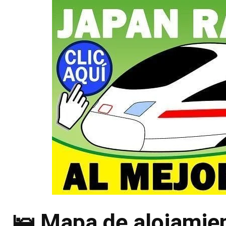
🛌 Mapa de alojamien