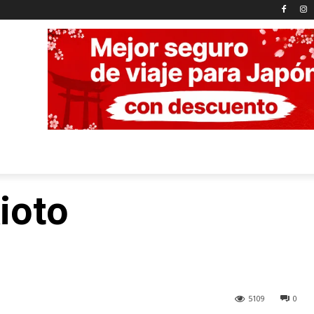
ioto
5109
0