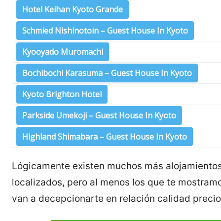
Hotel Keihan Kyoto Grande
Schmied Nishinotoin – Guest House In Kyoto
Kyooyado Muromachi
Bochibochi Karasuma – Guest House In Kyoto
Kyoto Brighton Hotel
Parkside Umekoji – Guest House In Kyoto
Highland Shimabara – Guest House In Kyoto
Lógicamente existen muchos más alojamientos 
localizados, pero al menos los que te mostram
van a decepcionarte en relación calidad precio