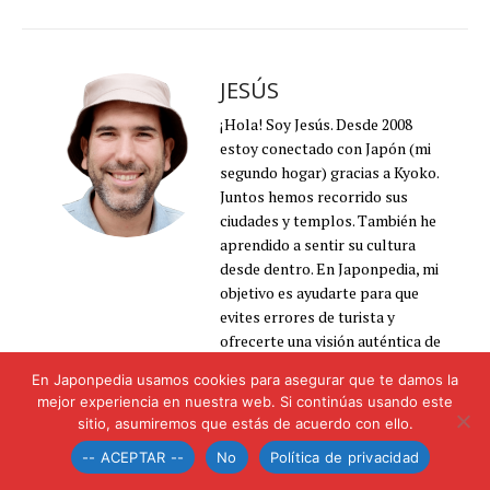
JESÚS
¡Hola! Soy Jesús. Desde 2008
estoy conectado con Japón (mi
segundo hogar) gracias a Kyoko.
Juntos hemos recorrido sus
ciudades y templos. También he
aprendido a sentir su cultura
desde dentro. En Japonpedia, mi
objetivo es ayudarte para que
evites errores de turista y
ofrecerte una visión auténtica de
lo que he asimilado con los años.
En Japonpedia usamos cookies para asegurar que te damos la
Conoce la historia de Japonpedia
mejor experiencia en nuestra web. Si continúas usando este
aquí
sitio, asumiremos que estás de acuerdo con ello.
-- ACEPTAR --
No
Política de privacidad