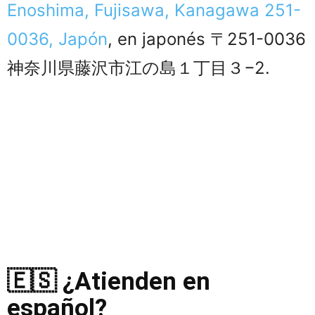
Enoshima, Fujisawa, Kanagawa 251-
0036, Japón
, en japonés 〒251-0036
神奈川県藤沢市江の島１丁目３−2.
🇪🇸 ¿Atienden en
español?