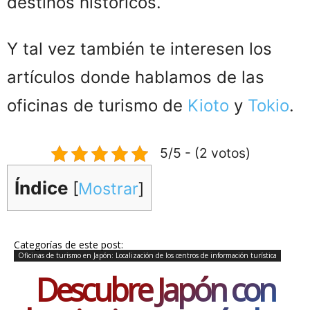
destinos históricos.
Y tal vez también te interesen los
artículos donde hablamos de las
oficinas de turismo de
Kioto
y
Tokio
.
5/5 - (2 votos)
Índice
[
Mostrar
]
Categorías de este post:
Oficinas de turismo en Japón: Localización de los centros de información turística
Descubre Japón con