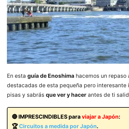
En esta
guía de Enoshima
hacemos un repaso a 
destacadas de esta pequeña pero interesante i
pisas y sabrás
que ver y hacer
antes de ti salid
🔴 IMPRESCINDIBLES para
viajar a Japón
:
🏆
Circuitos a medida por Japón
.