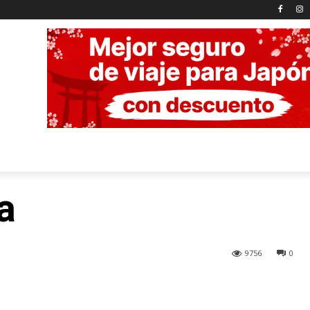
a
9756
0