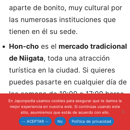
aparte de bonito, muy cultural por
las numerosas instituciones que
tienen en él su sede.
Hon-cho
es el
mercado tradicional
de Niigata
, toda una atracción
turística en la ciudad. Si quieres
puedes pasarte en cualquier día de
las semana de 10:00 a 17:00 horas.
En Japonpedia usamos cookies para asegurar que te damos la
mejor experiencia en nuestra web. Si continúas usando este
El
Castillo Shibata
(1873) no es de
sitio, asumiremos que estás de acuerdo con ello.
los más bonitos de Japón, pero
-- ACEPTAR --
No
Política de privacidad