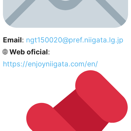
Email
:
ngt150020@pref.niigata.lg.jp
🌐
Web oficial
:
https://enjoyniigata.com/en/