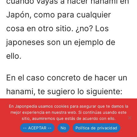
cuando vayas a hacer hanami en
Japón, como para cualquier
cosa en otro sitio. ¿no? Los
japoneses son un ejemplo de
ello.
En el caso concreto de hacer un
hanami, te sugiero lo siguiente:
En Japonpedia usamos cookies para asegurar que te damos la
Lleva una bolsa
mejor experiencia en nuestra web. Si continúas usando este
sitio, asumiremos que estás de acuerdo con ello.
No debería decirlo, pero por si
-- ACEPTAR --
No
Política de privacidad