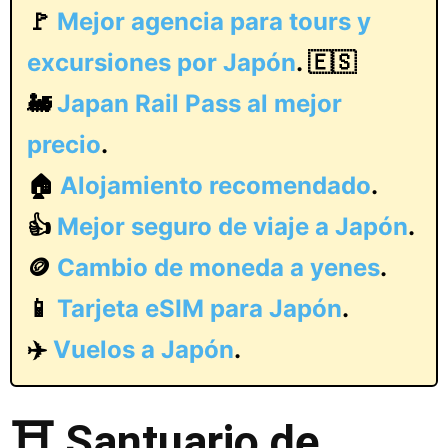
🚩
Mejor agencia para tours y
excursiones por Japón
. 🇪🇸
🚂
Japan Rail Pass al mejor
precio
.
🏠
Alojamiento recomendado
.
👍
Mejor seguro de viaje a Japón
.
🪙
Cambio de moneda a yenes
.
📱
Tarjeta eSIM para Japón
.
✈️
Vuelos a Japón
.
⛩️ Santuario de