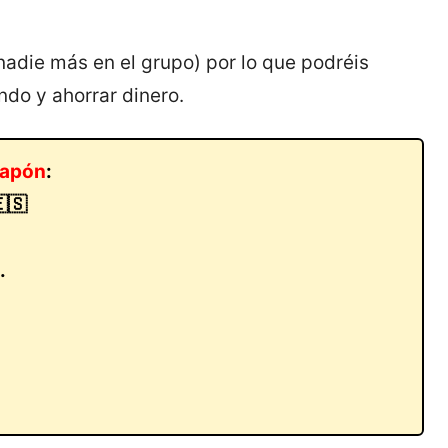
nadie más en el grupo) por lo que podréis
ndo y ahorrar dinero.
 Japón
:
🇪🇸
.