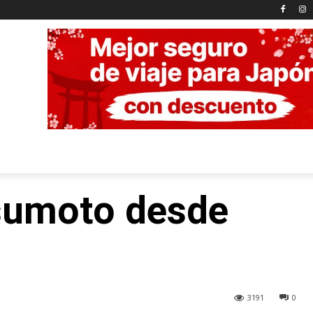
sumoto desde
3191
0