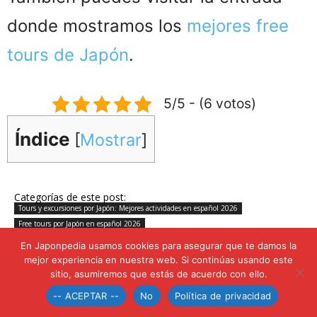
donde mostramos los
mejores free
tours de Japón
.
5/5 - (6 votos)
Índice
[
Mostrar
]
Categorías de este post:
Tours y excursiones por Japón: Mejores actividades en español 2026
Free tours por Japón en español 2026
Descubre Japón con
En Japonpedia usamos cookies para asegurar que te damos la
mejor experiencia en nuestra web. Si continúas usando este
sitio, asumiremos que estás de acuerdo con ello.
los siguientes artículos
-- ACEPTAR --
No
Política de privacidad