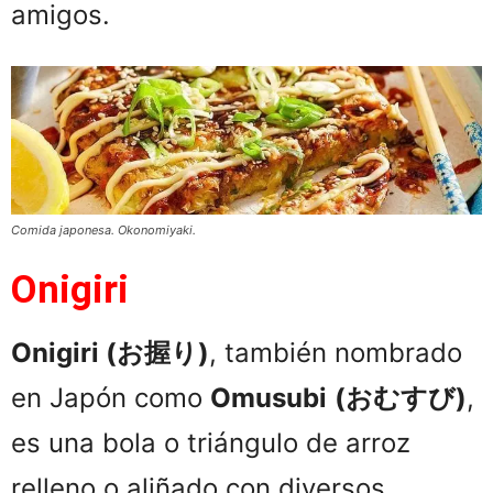
amigos.
Comida japonesa. Okonomiyaki.
Onigiri
Onigiri
(
お握り
)
, también nombrado
en Japón como
Omusubi
(
おむすび
)
,
es una bola o triángulo de arroz
relleno o aliñado con diversos