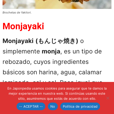
Brochetas de Yakitori.
Monjayaki
Monjayaki
(
もんじゃ焼き
)
o
simplemente
monja
, es un tipo de
rebozado, cuyos ingredientes
básicos son harina, agua, calamar
laminado, col y sal. Pasa igual que
En Japonpedia usamos cookies para asegurar que te damos la
con las tortillas, ya que puedes
mejor experiencia en nuestra web. Si continúas usando este
sitio, asumiremos que estás de acuerdo con ello.
hacerlo de muchos tipos; marisco,
-- ACEPTAR --
No
Política de privacidad
chorizo, queso, cebolla, calabacín,