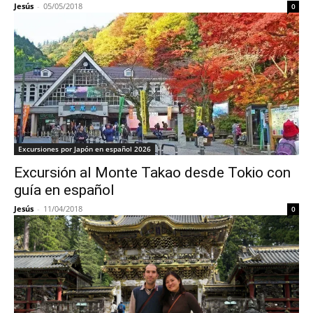
Jesús
-
05/05/2018
0
Excursiones por Japón en español 2026
Excursión al Monte Takao desde Tokio con
guía en español
Jesús
-
11/04/2018
0