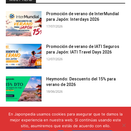
Promoción de verano de InterMundial
para Japón: Interdays 2026
17/07/2026
Promoción de verano de IATI Seguros
para Japón: IATI Travel Days 2026
12/07/2026
Heymondo: Descuento del 15% para
verano de 2026
18/06/2026
Seguro de viaje para el Monte Fuji:
En Japonpedia usamos cookies para asegurar que te damos la
Cobertura para alcanzar la cima con
mejor experiencia en nuestra web. Si continúas usando este
seguridad
sitio, asumiremos que estás de acuerdo con ello.
12/06/2026