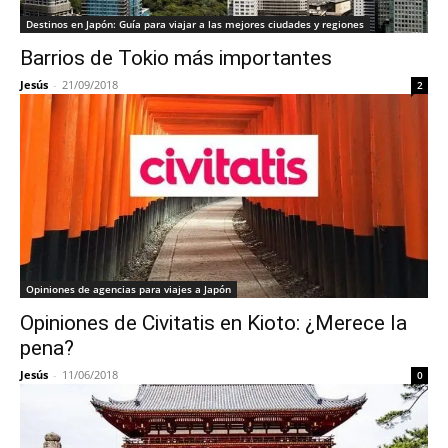
Destinos en Japón: Guía para viajar a las mejores ciudades y regiones
Barrios de Tokio más importantes
Jesús
-
21/09/2018
2
Opiniones de agencias para viajes a Japón
Opiniones de Civitatis en Kioto: ¿Merece la
pena?
Jesús
-
11/06/2018
0