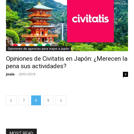
Opiniones de agencias para viajes a Japón
Opiniones de Civitatis en Japón: ¿Merecen la
pena sus actividades?
Jesús
-
29/01/2018
0
7
8
9
MOST READ