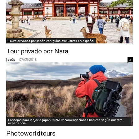
Tours privados por Japón con guías exclusivos en español
Tour privado por Nara
Jesús
-
07/05/2018
2
Consejos para viajar a Japón 2026: Recomendaciones básicas según nuestra
experiencia
Photoworldtours