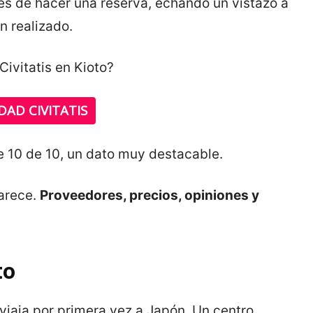
s de hacer una reserva, echando un vistazo a
n realizado.
ivitatis en Kioto?
DAD CIVITATIS
de 10 de 10, un dato muy destacable.
arece.
Proveedores, precios, opiniones y
to
viaja por primera vez a Japón. Un centro