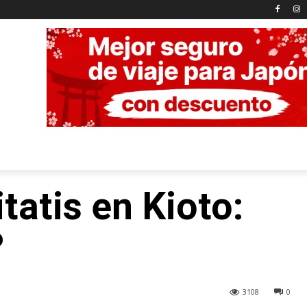
tatis en Kioto:
?
3108
0