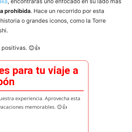
aka
, encontrarás uno enfocado en su lado más
ka prohibida
. Hace un recorrido por esta
 historia o grandes iconos, como la Torre
shi.
positivas. 😊👍
s para tu viaje a
pón
estra experiencia. Aprovecha esta
 vacaciones memorables. 😊👍