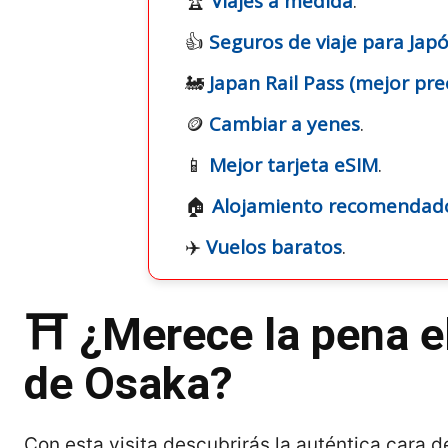
🏆
Viajes a medida
.
👍
Seguros de viaje para Ja
🚂
Japan Rail Pass (mejor pre
🪙
Cambiar a yenes
.
📱
Mejor tarjeta eSIM
.
🏠
Alojamiento recomendad
✈️
Vuelos baratos
.
⛩️ ¿Merece la pena el
de Osaka?
Con esta visita descubrirás la auténtica cara 