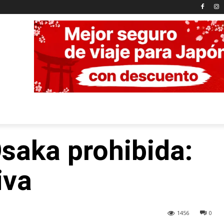
Osaka prohibida:
iva
1456
0