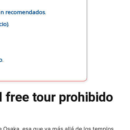
pón recomendados
.
cio)
.
o
.
 free tour prohibido
de Osaka, esa que va más allá de los templos,