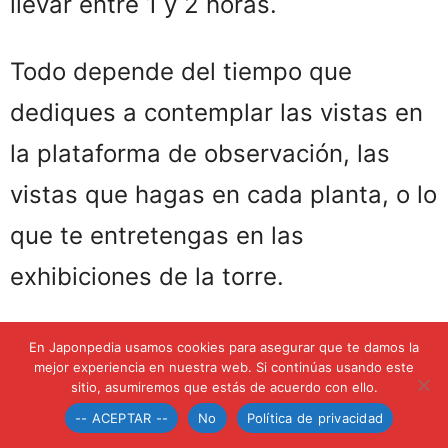
llevar entre 1 y 2 horas.
Todo depende del tiempo que
dediques a contemplar las vistas en
la plataforma de observación, las
vistas que hagas en cada planta, o lo
que te entretengas en las
exhibiciones de la torre.
El horario de la torre es de 10 de la
En Japonpedia usamos cookies para asegurar que te damos la
mejor experiencia en nuestra web. Si continúas usando este
mañana a 8 de la tarde. La última
sitio, asumiremos que estás de acuerdo con ello.
-- ACEPTAR --
No
Política de privacidad
entrada es a las 19:30 horas.