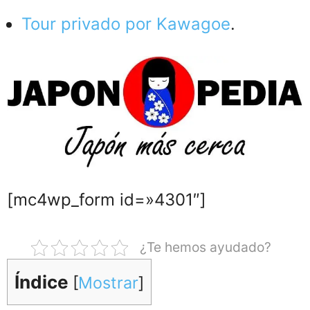
Tour privado por Kawagoe
.
[mc4wp_form id=»4301″]
¿Te hemos ayudado?
Índice
[
Mostrar
]