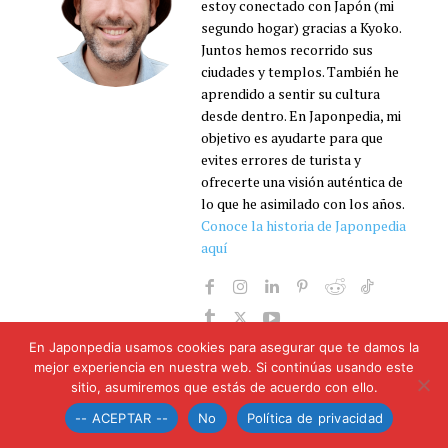
estoy conectado con Japón (mi
segundo hogar) gracias a Kyoko.
Juntos hemos recorrido sus
ciudades y templos. También he
aprendido a sentir su cultura
desde dentro. En Japonpedia, mi
objetivo es ayudarte para que
evites errores de turista y
ofrecerte una visión auténtica de
lo que he asimilado con los años.
Conoce la historia de Japonpedia
aquí
En Japonpedia usamos cookies para asegurar que te damos la
mejor experiencia en nuestra web. Si continúas usando este
sitio, asumiremos que estás de acuerdo con ello.
-- ACEPTAR --
No
Política de privacidad
DEJA UNA RESPUESTA