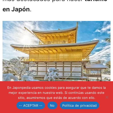
en Japón
.
En Japonpedia usamos cookies para asegurar que te damos la
mejor experiencia en nuestra web. Si continúas usando este
Hacer turismo en Japón. Pabellón Dorado de Kioto.
sitio, asumiremos que estás de acuerdo con ello.
-- ACEPTAR --
No
Política de privacidad
🌐 Turismo extranjero