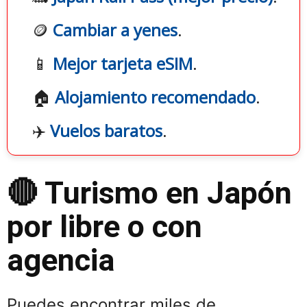
🪙
Cambiar a yenes
.
📱
Mejor tarjeta eSIM
.
🏠
Alojamiento recomendado
.
✈️
Vuelos baratos
.
🔴 Turismo en Japón
por libre o con
agencia
Puedes encontrar miles de