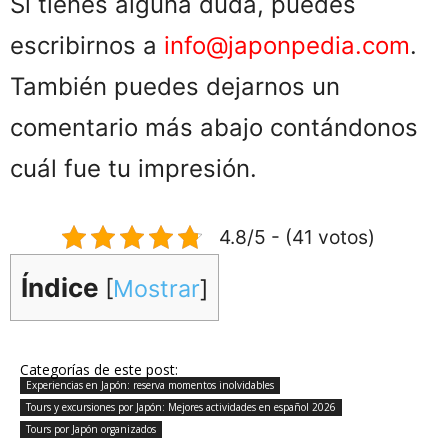
Si tienes alguna duda, puedes
escribirnos a
info@japonpedia.com
.
También puedes dejarnos un
comentario más abajo contándonos
cuál fue tu impresión.
4.8/5 - (41 votos)
Índice
[
Mostrar
]
Categorías de este post:
Experiencias en Japón: reserva momentos inolvidables
Tours y excursiones por Japón: Mejores actividades en español 2026
Tours por Japón organizados