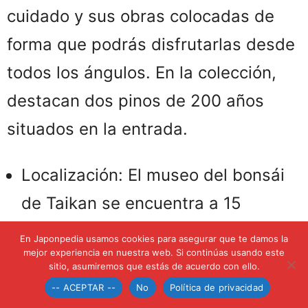
cuidado y sus obras colocadas de
forma que podrás disfrutarlas desde
todos los ángulos. En la colección,
destacan dos pinos de 200 años
situados en la entrada.
Localización: El museo del bonsái
de Taikan se encuentra a 15
minutos andando de la estación de
En Japonpedia usamos cookies para asegurar que te damos la
mejor experiencia en nuestra web. Si continúas usando este
Obuse. Esta localidad, se
sitio, asumiremos que estás de acuerdo con ello.
encuentra a 35 minutos de
-- ACEPTAR --
No
Política de privacidad