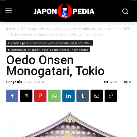
Inicio
Cómo organizar un viaje a Japón: planifica tu aventura este 2026
Experiencias en Japón: reserva momentos inolvidables
Entradas para atracciones y espectáculos en Japón 2026
Experiencias en Japón: reserva momentos inolvidables
Oedo Onsen
Monogatari, Tokio
Por
Jesús
-
27/02/2018
6569
0