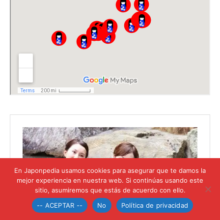
En Japonpedia usamos cookies para asegurar que te damos la
mejor experiencia en nuestra web. Si continúas usando este
sitio, asumiremos que estás de acuerdo con ello.
-- ACEPTAR --
No
Política de privacidad