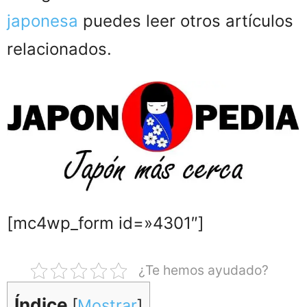
japonesa
puedes leer otros artículos
relacionados.
[mc4wp_form id=»4301″]
¿Te hemos ayudado?
Índice
[
Mostrar
]