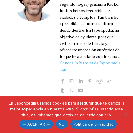
segundo hogar) gracias a Kyoko.
Juntos hemos recorrido sus
ciudades y templos. También he
aprendido a sentir su cultura
desde dentro. En Japonpedia, mi
objetivo es ayudarte para que
evites errores de turista y
ofrecerte una visión auténtica de
lo que he asimilado con los años.
Conoce la historia de Japonpedia
aquí
En Japonpedia usamos cookies para asegurar que te damos la
mejor experiencia en nuestra web. Si continúas usando este
sitio, asumiremos que estás de acuerdo con ello.
DEJA UNA RESPUESTA
-- ACEPTAR --
No
Política de privacidad