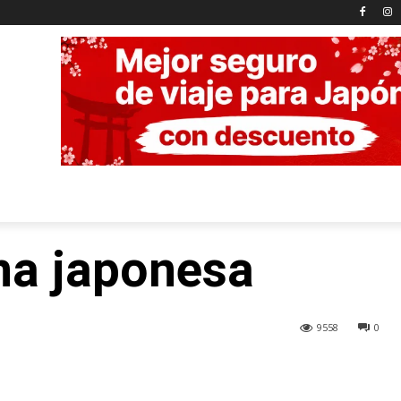
rna japonesa
9558
0