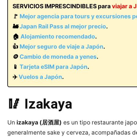
SERVICIOS IMPRESCINDIBLES para
viajar a
🚩
Mejor agencia para tours y excursiones 
🚂
Japan Rail Pass al mejor precio
.
🏠
Alojamiento recomendado
.
👍
Mejor seguro de viaje a Japón
.
🪙
Cambio de moneda a yenes
.
📱
Tarjeta eSIM para Japón
.
✈️
Vuelos a Japón
.
🥢 Izakaya
Un
izakaya (居酒屋)
es un tipo restaurante jap
generalmente sake y cerveza, acompañadas de