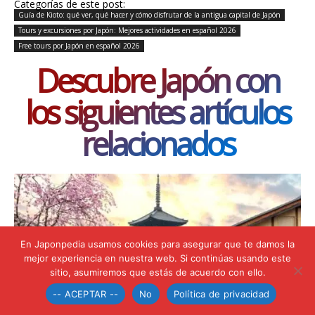
Categorías de este post:
Guía de Kioto: qué ver, qué hacer y cómo disfrutar de la antigua capital de Japón
Tours y excursiones por Japón: Mejores actividades en español 2026
Free tours por Japón en español 2026
Descubre Japón con
los siguientes artículos
relacionados
En Japonpedia usamos cookies para asegurar que te damos la
mejor experiencia en nuestra web. Si continúas usando este
sitio, asumiremos que estás de acuerdo con ello.
-- ACEPTAR --
No
Política de privacidad