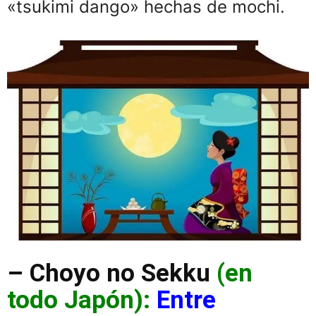
«tsukimi dango» hechas de mochi.
– Choyo no Sekku
(en
todo Japón):
Entre