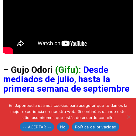
– Gujo Odori
(
G
ifu):
Desde
mediados de julio, hasta la
primera semana de septiembre
Gujo Odori (郡上踊り)
es un festival
En Japonpedia usamos cookies para asegurar que te damos la
mejor experiencia en nuestra web. Si continúas usando este
que se realiza durante varios día a
sitio, asumiremos que estás de acuerdo con ello.
-- ACEPTAR --
No
Política de privacidad
partir de mediados de julio hasta la